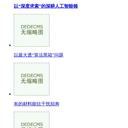
以“深度求索”的深耕人工智能领
以最大透“算法黑箱”问题
有的材料能抗干扰却寿