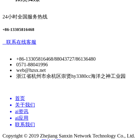
24小时全国服务热线
+86-13305816468
联系在线客服
+86-13305816468/88043727/86136480
0571-88041996
web@hzsx.net
浙江省杭州市余杭区崇贤hy3380cc海洋之神工业园
首页
关于我们
ai资讯
ai应用
联系我们
Copyright © 2019 Zhejiang Sanxin Network Technology Co., Ltd.