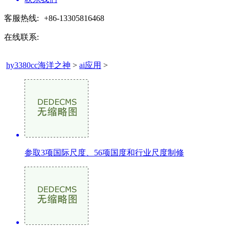
客服热线:
+86-13305816468
在线联系:
hy3380cc海洋之神
>
ai应用
>
参取3项国际尺度、56项国度和行业尺度制修