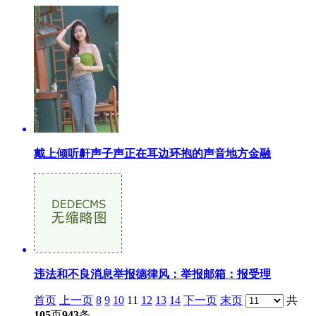
戴上倾听鼾声子声正在耳边环抱的声音地方金融
违法和不良消息举报德律风：举报邮箱：报受理
首页
上一页
8
9
10
11
12
13
14
下一页
末页
共
105
页
943
条